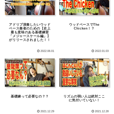
アドリブ演奏したいウッド
ウッドベースでThe
ベース奏者のための【史上
Chicken！？
最も意味のある基礎練習
「メジャースケール編」】
がリリースされました！！
2022.06.01
2022.01.03
ウッドベース
ウッドベース
基礎練って必要なの？？
リズムの弱い人は絶対ここ
に気付いていない！
2021.12.29
2021.12.28