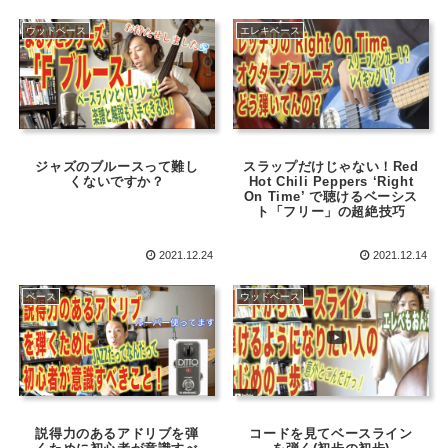
ウッドベース
エレキベース
ジャズのブルースって難し
スラップだけじゃない！Red
くないですか？
Hot Chili Peppers ‘Right
On Time’ で聴けるベーシス
ト「フリー」の超絶技巧
2021.12.24
2021.12.14
ベース
ウッドベース
説得力のあるアドリブを弾
コードを見てベースライン