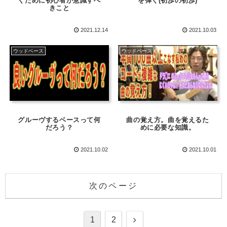
くために初心者が意識すべ
を弾く(初歩の初歩)
きこと
2021.12.14
2021.10.03
ウッドベース
ウッドベース
グルーヴするベースって何
曲の覚え方。曲を覚えるた
だろう？
めに必要な知識。
2021.10.02
2021.10.01
次のページ
1
2