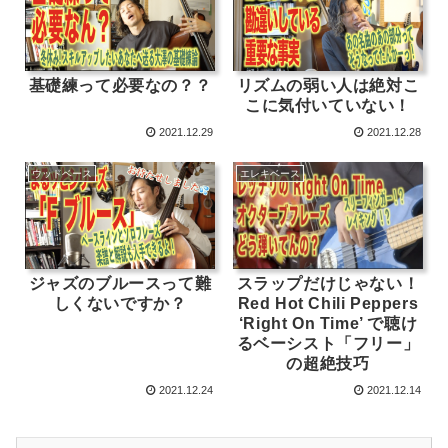
基礎練って必要なの？？
リズムの弱い人は絶対こ
こに気付いていない！
2021.12.29
2021.12.28
ウッドベース
エレキベース
ジャズのブルースって難
スラップだけじゃない！
しくないですか？
Red Hot Chili Peppers
‘Right On Time’ で聴け
るベーシスト「フリー」
の超絶技巧
2021.12.24
2021.12.14