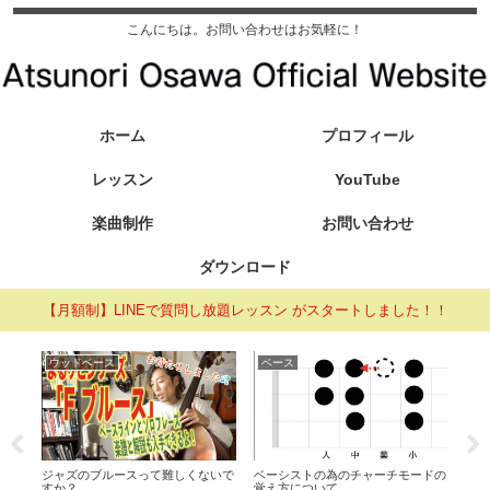
こんにちは。お問い合わせはお気軽に！
ホーム
プロフィール
レッスン
YouTube
楽曲制作
お問い合わせ
ダウンロード
【月額制】LINEで質問し放題レッスン がスタートしました！！
ウッドベース
ベース
ウ
う使
ジャズのブルースって難しくないで
ベーシストの為のチャーチモードの
グル
すか？
覚え方について