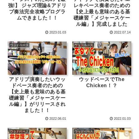
強!】 ジャズ理論&アドリ
レキベース奏者のための
ブ奏法完全攻略プログラ
【史上最も意味のある基
ムできました！！
礎練習「メジャースケー
ル編」】完成しました
2023.01.03
2022.07.14
ウッドベース
ウッドベース
アドリブ演奏したいウッ
ウッドベースでThe
ドベース奏者のための
Chicken！？
【史上最も意味のある基
礎練習「メジャースケー
ル編」】がリリースされ
ました！！
2022.06.01
2022.01.03
ウッドベース
ウッドベース